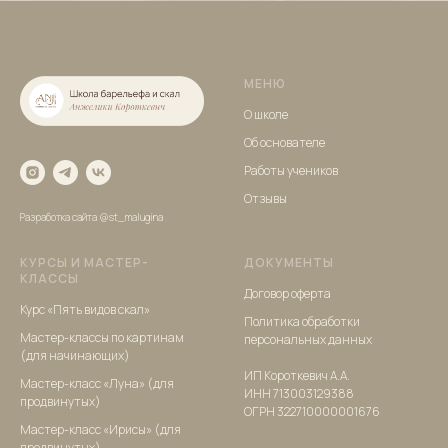
МЕНЮ
О школе
Об основателе
Работы учеников
Отзывы
Разработка сайта
@st_malugina
КУРСЫ И МАСТЕР-
ДОКУМЕНТЫ
КЛАССЫ
Договор оферта
Курс «Пять видов скал»
Политика обработки
Мастер-классы по картинам
персональных данных
(для начинающих)
ИП Короткевич А.А.
Мастер-класс «Луна»
(для
ИНН 713003129388
продвинутых)
ОГРН 322710000001676
Мастер-класс «Ирисы»
(для
продвинутых)