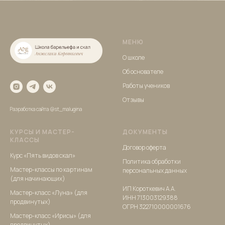
МЕНЮ
О школе
Об основателе
Работы учеников
Отзывы
Разработка сайта
@st_malugina
КУРСЫ И МАСТЕР-
ДОКУМЕНТЫ
КЛАССЫ
Договор оферта
Курс «Пять видов скал»
Политика обработки
Мастер-классы по картинам
персональных данных
(для начинающих)
ИП Короткевич А.А.
Мастер-класс «Луна»
(для
ИНН 713003129388
продвинутых)
ОГРН 322710000001676
Мастер-класс «Ирисы»
(для
продвинутых)